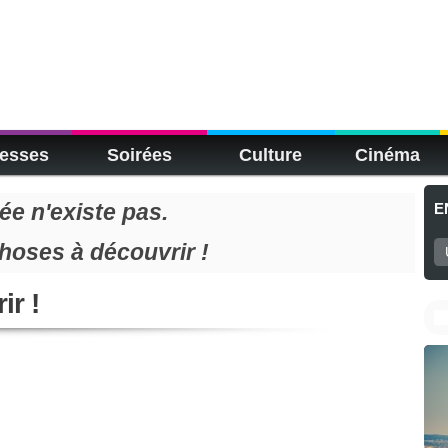
esses
Soirées
Culture
Cinéma
e n'existe pas.
E
choses à découvrir !
ir !