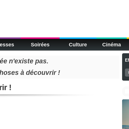
esses
Soirées
Culture
Cinéma
e n'existe pas.
E
choses à découvrir !
ir !