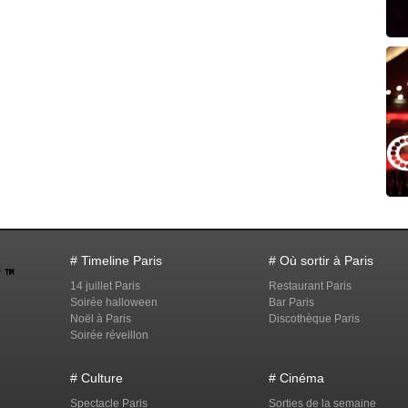
# Timeline Paris
# Où sortir à Paris
14 juillet Paris
Restaurant Paris
Soirée halloween
Bar Paris
Noël à Paris
Discothèque Paris
Soirée réveillon
# Culture
# Cinéma
Spectacle Paris
Sorties de la semaine