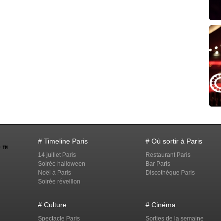
# Timeline Paris
# Où sortir à Paris
14 juillet Paris
Restaurant Paris
Soirée halloween
Bar Paris
Noël à Paris
Discothèque Paris
Soirée réveillon
# Culture
# Cinéma
Spectacle Paris
Sorties de la semaine