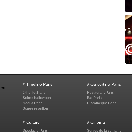
# Timeline Paris
# Où sortir à Paris
14 juillet Paris
Restaurant Paris
Soirée halloween
Bar Paris
Noël à Paris
Discothèque Paris
Soirée réveillon
# Culture
# Cinéma
Spectacle Paris
Sorties de la semaine