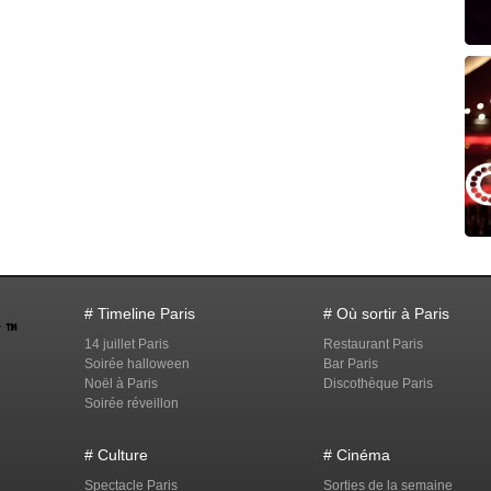
# Timeline Paris
# Où sortir à Paris
14 juillet Paris
Restaurant Paris
Soirée halloween
Bar Paris
Noël à Paris
Discothèque Paris
Soirée réveillon
# Culture
# Cinéma
Spectacle Paris
Sorties de la semaine