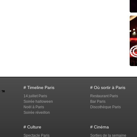
# Timeline Paris
# Où sortir à Paris
14 juillet Paris
Restaurant Paris
Soirée halloween
Bar Paris
Noël à Paris
Discothèque Paris
Soirée réveillon
# Culture
# Cinéma
Spectacle Paris
Sorties de la semaine