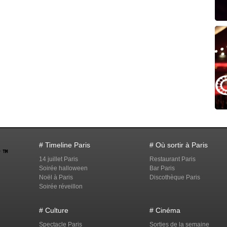
# Timeline Paris
# Où sortir à Paris
14 juillet Paris
Restaurant Paris
Soirée halloween
Bar Paris
Noël à Paris
Discothèque Paris
Soirée réveillon
# Culture
# Cinéma
Spectacle Paris
Sorties de la semaine