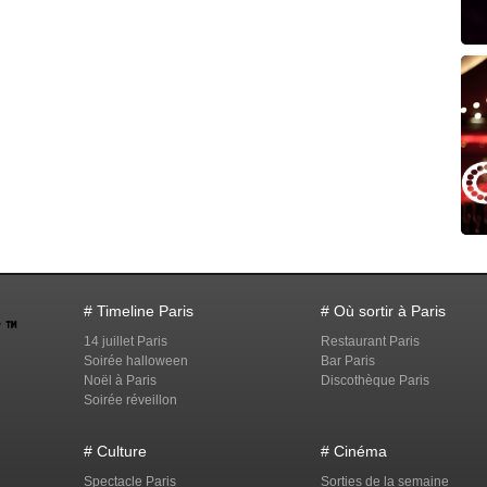
# Timeline Paris
# Où sortir à Paris
14 juillet Paris
Restaurant Paris
Soirée halloween
Bar Paris
Noël à Paris
Discothèque Paris
Soirée réveillon
# Culture
# Cinéma
Spectacle Paris
Sorties de la semaine