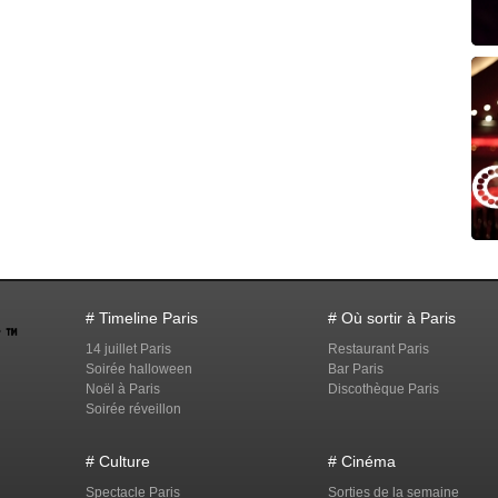
# Timeline Paris
# Où sortir à Paris
14 juillet Paris
Restaurant Paris
Soirée halloween
Bar Paris
Noël à Paris
Discothèque Paris
Soirée réveillon
# Culture
# Cinéma
Spectacle Paris
Sorties de la semaine