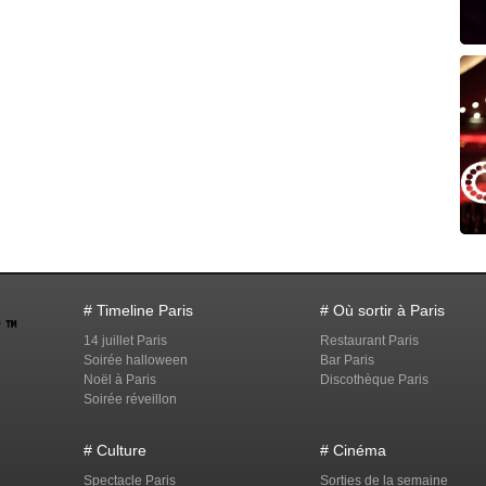
# Timeline Paris
# Où sortir à Paris
14 juillet Paris
Restaurant Paris
Soirée halloween
Bar Paris
Noël à Paris
Discothèque Paris
Soirée réveillon
# Culture
# Cinéma
Spectacle Paris
Sorties de la semaine