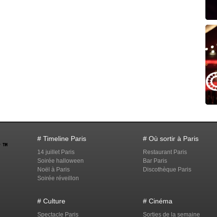
# Timeline Paris
# Où sortir à Paris
14 juillet Paris
Restaurant Paris
Soirée halloween
Bar Paris
Noël à Paris
Discothèque Paris
Soirée réveillon
# Culture
# Cinéma
Spectacle Paris
Sorties de la semaine