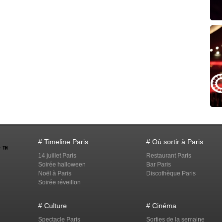
# Timeline Paris
# Où sortir à Paris
14 juillet Paris
Restaurant Paris
Soirée halloween
Bar Paris
Noël à Paris
Discothèque Paris
Soirée réveillon
# Culture
# Cinéma
Spectacle Paris
Sorties de la semaine