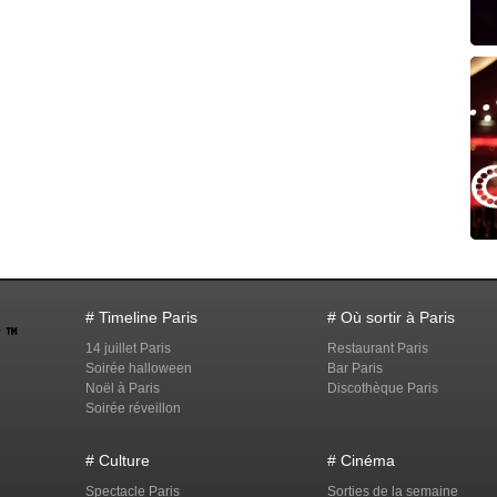
# Timeline Paris
# Où sortir à Paris
14 juillet Paris
Restaurant Paris
Soirée halloween
Bar Paris
Noël à Paris
Discothèque Paris
Soirée réveillon
# Culture
# Cinéma
Spectacle Paris
Sorties de la semaine