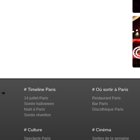
# Timeline Paris
# Où sortir à Paris
14 juillet Paris
Restaurant Paris
Soirée halloween
Bar Paris
Noël à Paris
Discothèque Paris
Soirée réveillon
# Culture
# Cinéma
Spectacle Paris
Sorties de la semaine