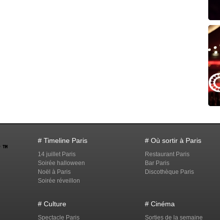
# Timeline Paris
# Où sortir à Paris
14 juillet Paris
Restaurant Paris
Soirée halloween
Bar Paris
Noël à Paris
Discothèque Paris
Soirée réveillon
# Culture
# Cinéma
Spectacle Paris
Sorties de la semaine