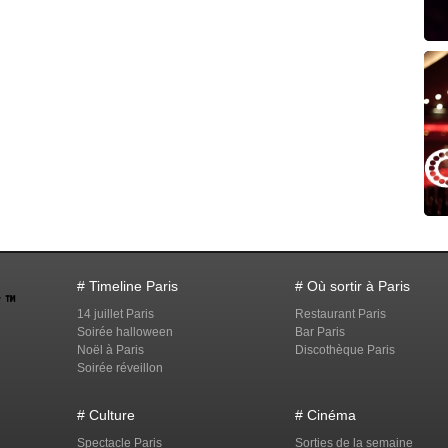
# Timeline Paris
# Où sortir à Paris
14 juillet Paris
Restaurant Paris
Soirée halloween
Bar Paris
Noël à Paris
Discothèque Paris
Soirée réveillon
# Culture
# Cinéma
Spectacle Paris
Sorties de la semaine