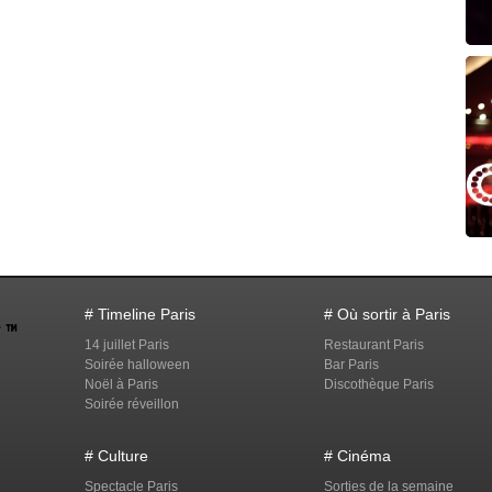
# Timeline Paris
# Où sortir à Paris
14 juillet Paris
Restaurant Paris
Soirée halloween
Bar Paris
Noël à Paris
Discothèque Paris
Soirée réveillon
# Culture
# Cinéma
Spectacle Paris
Sorties de la semaine