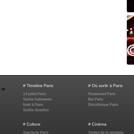
# Timeline Paris
# Où sortir à Paris
14 juillet Paris
Restaurant Paris
Soirée halloween
Bar Paris
Noël à Paris
Discothèque Paris
Soirée réveillon
# Culture
# Cinéma
Spectacle Paris
Sorties de la semaine