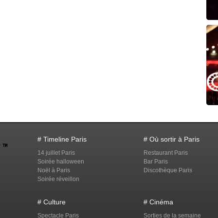
# Timeline Paris
# Où sortir à Paris
14 juillet Paris
Restaurant Paris
Soirée halloween
Bar Paris
Noël à Paris
Discothèque Paris
Soirée réveillon
# Culture
# Cinéma
Spectacle Paris
Sorties de la semaine