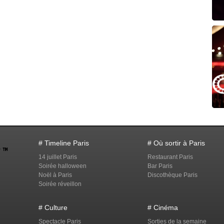
# Timeline Paris
# Où sortir à Paris
14 juillet Paris
Restaurant Paris
Soirée halloween
Bar Paris
Noël à Paris
Discothèque Paris
Soirée réveillon
# Culture
# Cinéma
Spectacle Paris
Sorties de la semaine