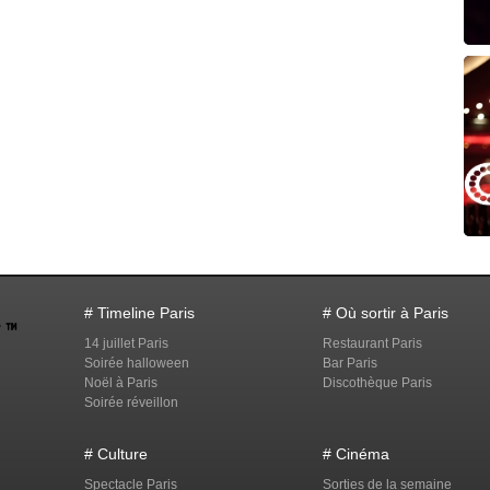
# Timeline Paris
# Où sortir à Paris
14 juillet Paris
Restaurant Paris
Soirée halloween
Bar Paris
Noël à Paris
Discothèque Paris
Soirée réveillon
# Culture
# Cinéma
Spectacle Paris
Sorties de la semaine