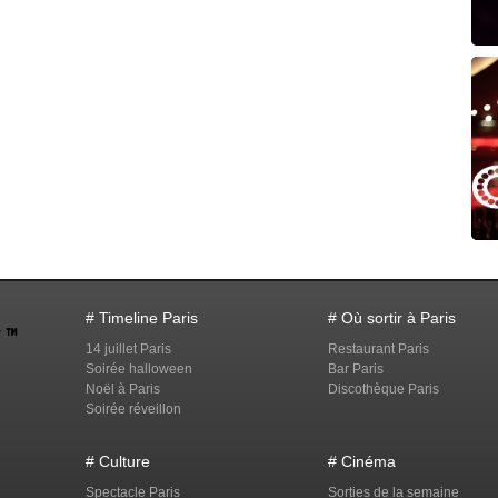
# Timeline Paris
# Où sortir à Paris
14 juillet Paris
Restaurant Paris
Soirée halloween
Bar Paris
Noël à Paris
Discothèque Paris
Soirée réveillon
# Culture
# Cinéma
Spectacle Paris
Sorties de la semaine