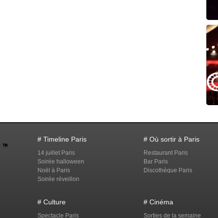
# Timeline Paris
# Où sortir à Paris
14 juillet Paris
Restaurant Paris
Soirée halloween
Bar Paris
Noël à Paris
Discothèque Paris
Soirée réveillon
# Culture
# Cinéma
Spectacle Paris
Sorties de la semaine