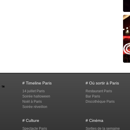
# Timeline Paris
# Où sortir à Paris
14 juillet Paris
Restaurant Paris
Soirée halloween
Bar Paris
Noël à Paris
Discothèque Paris
Soirée réveillon
# Culture
# Cinéma
Spectacle Paris
Sorties de la semaine