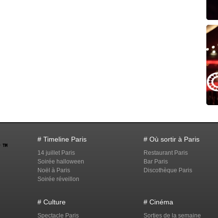
# Timeline Paris
# Où sortir à Paris
14 juillet Paris
Restaurant Paris
Soirée halloween
Bar Paris
Noël à Paris
Discothèque Paris
Soirée réveillon
# Culture
# Cinéma
Spectacle Paris
Sorties de la semaine