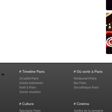
# Timeline Paris
# Où sortir à Paris
14 juillet Paris
Restaurant Paris
Soirée halloween
Bar Paris
Noël à Paris
Discothèque Paris
Soirée réveillon
# Culture
# Cinéma
Spectacle Paris
Sorties de la semaine