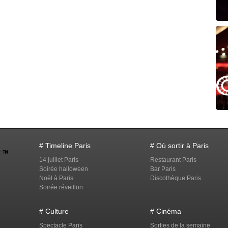
# Timeline Paris
# Où sortir à Paris
14 juillet Paris
Restaurant Paris
Soirée halloween
Bar Paris
Noël à Paris
Discothèque Paris
Soirée réveillon
# Culture
# Cinéma
Spectacle Paris
Sorties de la semaine