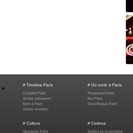
# Timeline Paris
# Où sortir à Paris
14 juillet Paris
Restaurant Paris
Soirée halloween
Bar Paris
Noël à Paris
Discothèque Paris
Soirée réveillon
# Culture
# Cinéma
Spectacle Paris
Sorties de la semaine