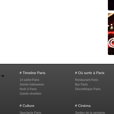
# Timeline Paris
# Où sortir à Paris
14 juillet Paris
Restaurant Paris
Soirée halloween
Bar Paris
Noël à Paris
Discothèque Paris
Soirée réveillon
# Culture
# Cinéma
Spectacle Paris
Sorties de la semaine