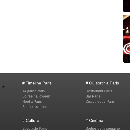
# Timeline Paris
# Où sortir à Paris
14 juillet Paris
Restaurant Paris
Soirée halloween
Bar Paris
Noël à Paris
Discothèque Paris
Soirée réveillon
# Culture
# Cinéma
Spectacle Paris
Sorties de la semaine