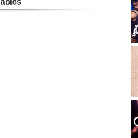
ables