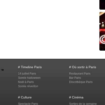
# Timeline Paris
# Où sortir à Paris
14 juillet Paris
Restaurant Paris
Soirée halloween
Bar Paris
Noël à Paris
Discothèque Paris
Soirée réveillon
# Culture
# Cinéma
Spectacle Paris
Sorties de la semaine