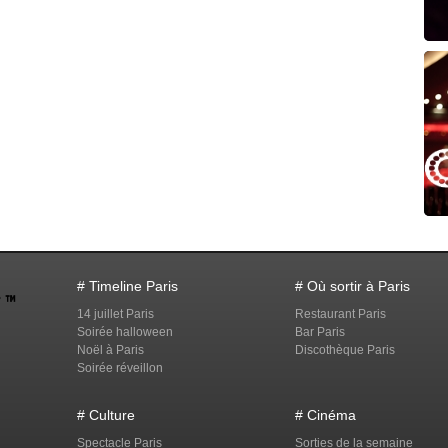
# Timeline Paris
# Où sortir à Paris
14 juillet Paris
Restaurant Paris
Soirée halloween
Bar Paris
Noël à Paris
Discothèque Paris
Soirée réveillon
# Culture
# Cinéma
Spectacle Paris
Sorties de la semaine