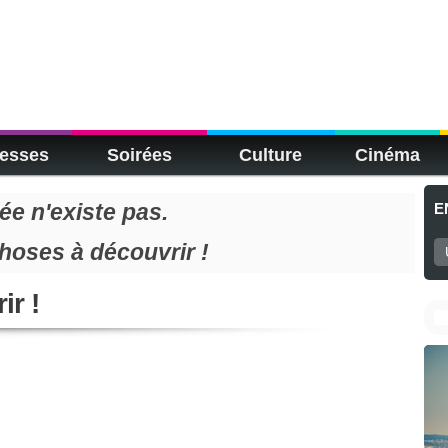
esses
Soirées
Culture
Cinéma
e n'existe pas.
E
choses à découvrir !
ir !