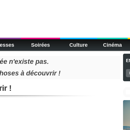
esses
Soirées
Culture
Cinéma
e n'existe pas.
E
choses à découvrir !
ir !