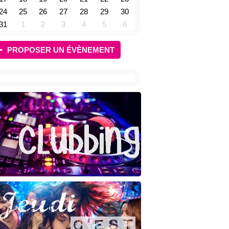
24
25
26
27
28
29
30
31
1
2
3
4
5
6
PROPOSER UN ÉVÈNEMENT