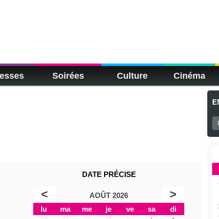
esses
Soirées
Culture
Cinéma
E
DATE PRÉCISE
<
>
AOÛT 2026
lu
ma
me
je
ve
sa
di