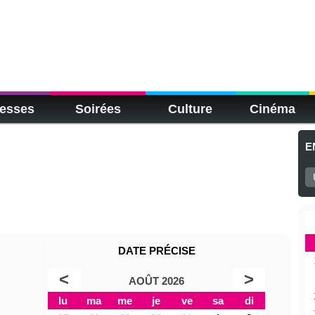
esses
Soirées
Culture
Cinéma
E
DATE PRÉCISE
<
>
AOÛT 2026
lu
ma
me
je
ve
sa
di