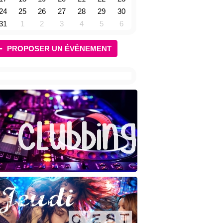
24
25
26
27
28
29
30
31
1
2
3
4
5
6
PROPOSER UN ÉVÈNEMENT