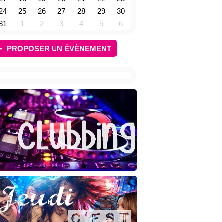
24
25
26
27
28
29
30
31
1
2
3
4
5
6
PROPOSER UN ÉVÈNEMENT