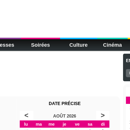
esses
Soirées
Culture
Cinéma
E
DATE PRÉCISE
<
>
AOÛT 2026
lu
ma
me
je
ve
sa
di