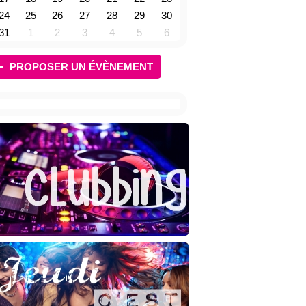
24
25
26
27
28
29
30
31
1
2
3
4
5
6
PROPOSER UN ÉVÈNEMENT