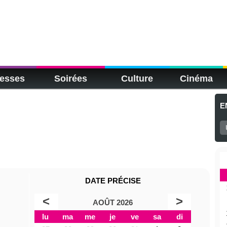
esses
Soirées
Culture
Cinéma
E
DATE PRÉCISE
<
>
AOÛT 2026
lu
ma
me
je
ve
sa
di