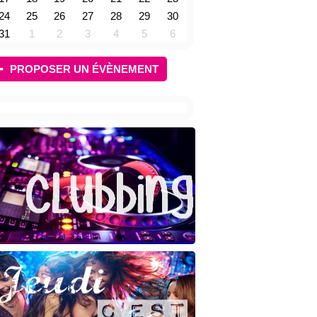
24
25
26
27
28
29
30
31
1
2
3
4
5
6
PROPOSER UN ÉVÈNEMENT