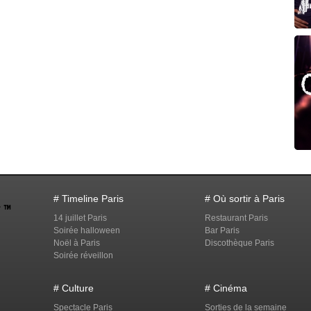
# Timeline Paris
# Où sortir à Paris
14 juillet Paris
Restaurant Paris
Soirée halloween
Bar Paris
Noël à Paris
Discothèque Paris
Soirée réveillon
# Culture
# Cinéma
Spectacle Paris
Sorties de la semaine