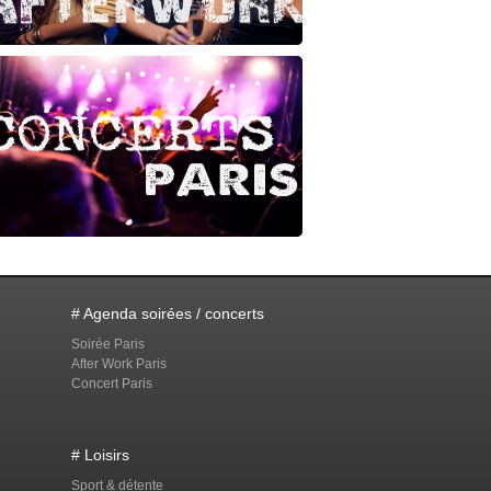
# Agenda soirées / concerts
Soirée Paris
After Work Paris
Concert Paris
# Loisirs
Sport & détente