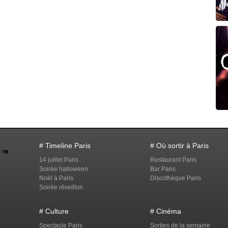
# Timeline Paris
# Où sortir à Paris
14 juillet Paris
Restaurant Paris
Soirée halloween
Bar Paris
Noël à Paris
Discothèque Paris
Soirée réveillon
# Culture
# Cinéma
Spectacle Paris
Sorties de la semaine