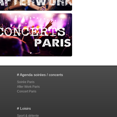
# Agenda soirées / concerts
Soirée Paris
After Work Paris
Concert Paris
# Loisirs
Sport & détente