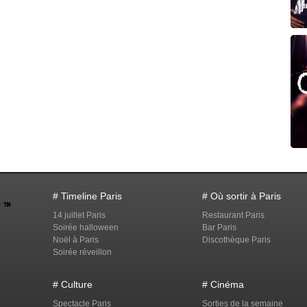
# Timeline Paris
# Où sortir à Paris
14 juillet Paris
Restaurant Paris
Soirée halloween
Bar Paris
Noël à Paris
Discothèque Paris
Soirée réveillon
# Culture
# Cinéma
Spectacle Paris
Sorties de la semaine