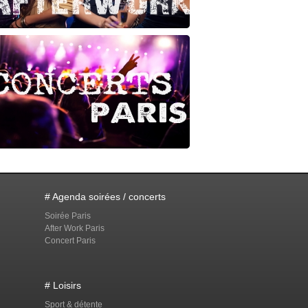
# Agenda soirées / concerts
Soirée Paris
After Work Paris
Concert Paris
# Loisirs
Sport & détente