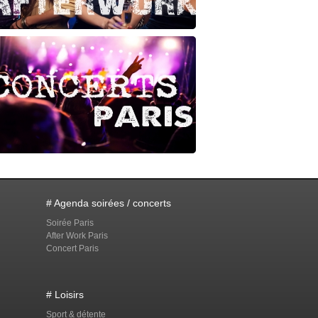
# Agenda soirées / concerts
Soirée Paris
After Work Paris
Concert Paris
# Loisirs
Sport & détente