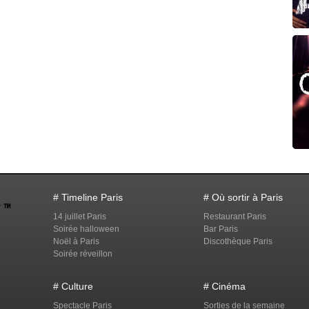
# Timeline Paris
# Où sortir à Paris
14 juillet Paris
Restaurant Paris
Soirée halloween
Bar Paris
Noël à Paris
Discothèque Paris
Soirée réveillon
# Culture
# Cinéma
Spectacle Paris
Sorties de la semaine