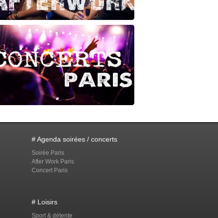
# Agenda soirées / concerts
Soirée Paris
After Work Paris
Concert Paris
# Loisirs
Sport & détente