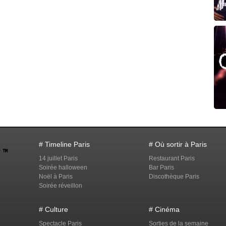
# Timeline Paris
# Où sortir à Paris
14 juillet Paris
Restaurant Paris
Soirée halloween
Bar Paris
Noël à Paris
Discothèque Paris
Soirée réveillon
# Culture
# Cinéma
Spectacle Paris
Sorties de la semaine