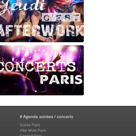
# Agenda soirées / concerts
Soirée Paris
After Work Paris