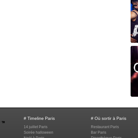
# Timeline Paris
# Où sortir à Paris
14 juillet Paris
Restaurant Paris
Soirée halloween
Bar Paris