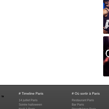
# Timeline Paris
# Où sortir à Paris
14 juillet Paris
Restaurant Paris
Soirée halloween
Bar Paris