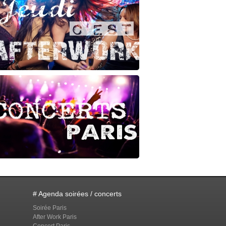
# Agenda soirées / concerts
Soirée Paris
After Work Paris