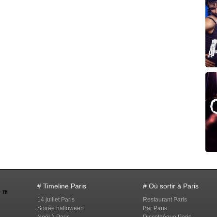
# Timeline Paris
# Où sortir à Paris
14 juillet Paris
Restaurant Paris
Soirée halloween
Bar Paris