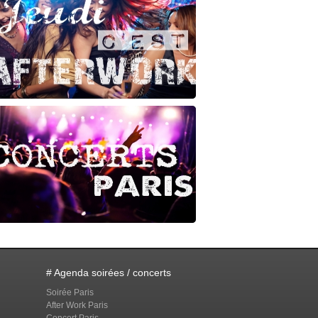
# Agenda soirées / concerts
Soirée Paris
After Work Paris