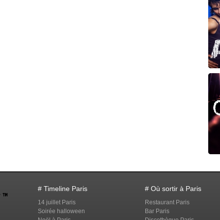
# Timeline Paris
# Où sortir à Paris
14 juillet Paris
Restaurant Paris
Soirée halloween
Bar Paris