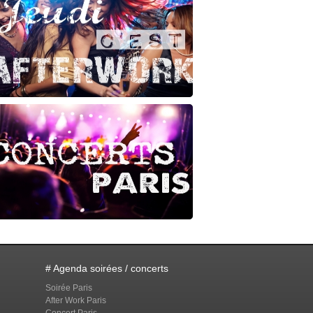
# Agenda soirées / concerts
Soirée Paris
After Work Paris