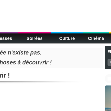
esses
Soirées
Culture
Cinéma
e n'existe pas.
E
choses à découvrir !
ir !